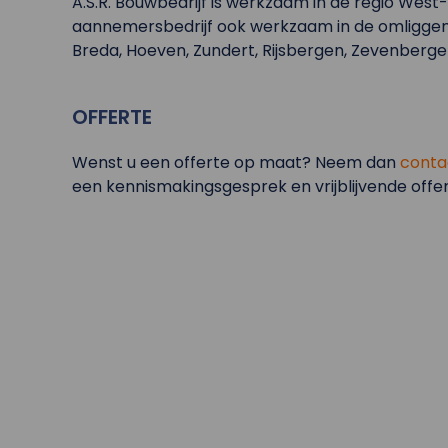
A.S.R. Bouwbedrijf is werkzaam in de regio West-B
aannemersbedrijf ook werkzaam in de omliggend
Breda, Hoeven, Zundert, Rijsbergen, Zevenber
OFFERTE
Wenst u een offerte op maat? Neem dan
conta
een kennismakingsgesprek en vrijblijvende offer