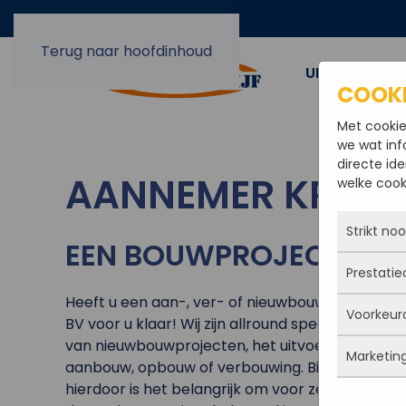
Terug naar hoofdinhoud
UIT EN OPBO
COOK
Met cookie
we wat inf
directe ide
AANNEMER KRUIS
welke cooki
Strikt no
EEN BOUWPROJECT IN 
Prestatie
Deze coo
actief e
Heeft u een aan-, ver- of nieuwbouw project in 
Voorkeur
iets doe
Met dez
BV voor u klaar! Wij zijn allround specialisten i
Je kunt 
vandaan
van nieuwbouwprojecten, het uitvoeren van utili
maar da
Marketin
verbeter
Deze co
aanbouw, opbouw of verbouwing. Bij een bouwpr
persoon
deze co
gegevens
hierdoor is het belangrijk om voor zekerheid te
Marketi