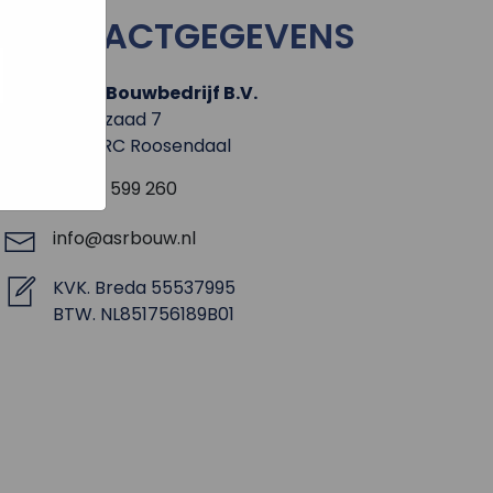
e hoe zij
ed
CONTACTGEGEVENS
g). Er
code van
teeds
A.S.R. Bouwbedrijf B.V.
Rechtzaad 7
4703 RC Roosendaal
0165 - 599 260
info@asrbouw.nl
KVK. Breda 55537995
BTW. NL851756189B01