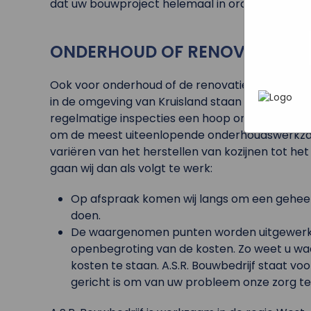
dat uw bouwproject helemaal in orde komt!
In het
P
heen te
uw pers
werken 
wordt g
ONDERHOUD OF RENOVATIE IN 
je brows
adverten
Ook voor onderhoud of de renovatie van woninge
in de omgeving van Kruisland staan wij voor u 
regelmatige inspecties een hoop onnodige kost
om de meest uiteenlopende onderhoudswerkzaam
variëren van het herstellen van kozijnen tot het 
gaan wij dan als volgt te werk:
Op afspraak komen wij langs om een gehe
doen.
De waargenomen punten worden uitgewerkt i
openbegroting van de kosten. Zo weet u wa
kosten te staan. A.S.R. Bouwbedrijf staat vo
gericht is om van uw probleem onze zorg te