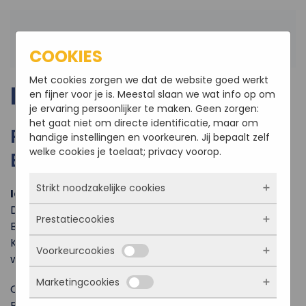
Terug naar hoofdinhoud
COOKIES
Met cookies zorgen we dat de website goed werkt
PRIVACY POLICY
en fijner voor je is. Meestal slaan we wat info op om
je ervaring persoonlijker te maken. Geen zorgen:
het gaat niet om directe identificatie, maar om
PRIVACYVERKLARING A.S.R.
handige instellingen en voorkeuren. Jij bepaalt zelf
welke cookies je toelaat; privacy voorop.
BOUWBEDRIJF
Strikt noodzakelijke cookies
Identiteit
Deze privacyverklaring wordt gebruikt door ASR
Prestatiecookies
Deze cookies zorgen ervoor dat de website
Bouwbedrijf, ingeschreven bij de Kamer van
überhaupt werkt. Ze zijn dus altijd actief en
Koophandel onder nummer 55537995 op de
Voorkeurcookies
kunnen niet worden uitgezet. Meestal worden
Met deze cookies zien we hoe vaak onze site
website
www.asrbouw.nl
ze alleen geplaatst als jij iets doet, zoals
bezocht wordt, waar bezoekers vandaan
inloggen, een formulier invullen of je
Marketingcookies
komen en welke pagina’s populair zijn. Zo
Deze cookies onthouden jouw voorkeuren.
Ons adres:
privacyvoorkeuren opslaan. Je kunt je browser
kunnen we de website blijven verbeteren.
Bijvoorbeeld taalkeuze of ingevulde gegevens.
Rechtzaad 7