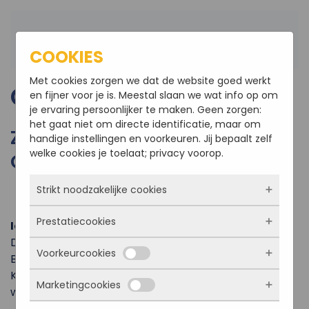
Terug naar hoofdinhoud
COOKIES
Met cookies zorgen we dat de website goed werkt
COOKIES
en fijner voor je is. Meestal slaan we wat info op om
je ervaring persoonlijker te maken. Geen zorgen:
het gaat niet om directe identificatie, maar om
ZO GAAN WIJ OM MET
handige instellingen en voorkeuren. Jij bepaalt zelf
welke cookies je toelaat; privacy voorop.
COOKIES EN JOUW GEGEVENS
Strikt noodzakelijke cookies
Prestatiecookies
Identiteit
Deze cookies zorgen ervoor dat de website
überhaupt werkt. Ze zijn dus altijd actief en
Deze privacyverklaring wordt gebruikt door ASR
Voorkeurcookies
kunnen niet worden uitgezet. Meestal worden
Met deze cookies zien we hoe vaak onze site
Bouwbedrijf, ingeschreven bij de Kamer van
ze alleen geplaatst als jij iets doet, zoals
bezocht wordt, waar bezoekers vandaan
Koophandel onder nummer 55537995 op de
inloggen, een formulier invullen of je
Marketingcookies
komen en welke pagina’s populair zijn. Zo
Deze cookies onthouden jouw voorkeuren.
website
www.asrbouw.nl
privacyvoorkeuren opslaan. Je kunt je browser
kunnen we de website blijven verbeteren.
Bijvoorbeeld taalkeuze of ingevulde gegevens.