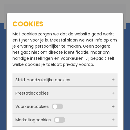
Terug naar hoofdinhoud
COOKIES
Met cookies zorgen we dat de website goed werkt
en fijner voor je is. Meestal slaan we wat info op om
je ervaring persoonlijker te maken. Geen zorgen:
het gaat niet om directe identificatie, maar om
handige instellingen en voorkeuren. Jij bepaalt zelf
welke cookies je toelaat; privacy voorop.
Strikt noodzakelijke cookies
Prestatiecookies
Deze cookies zorgen ervoor dat de website
überhaupt werkt. Ze zijn dus altijd actief en
Voorkeurcookies
kunnen niet worden uitgezet. Meestal worden
Met deze cookies zien we hoe vaak onze site
ze alleen geplaatst als jij iets doet, zoals
bezocht wordt, waar bezoekers vandaan
inloggen, een formulier invullen of je
Marketingcookies
komen en welke pagina’s populair zijn. Zo
Deze cookies onthouden jouw voorkeuren.
privacyvoorkeuren opslaan. Je kunt je browser
kunnen we de website blijven verbeteren.
Bijvoorbeeld taalkeuze of ingevulde gegevens.