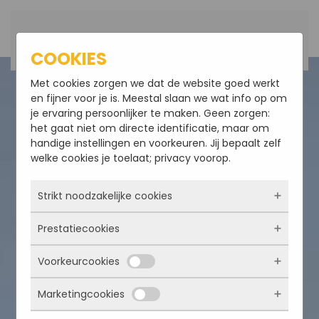
Terug naar hoofdinhoud
COOKIES
Met cookies zorgen we dat de website goed werkt
en fijner voor je is. Meestal slaan we wat info op om
je ervaring persoonlijker te maken. Geen zorgen:
het gaat niet om directe identificatie, maar om
handige instellingen en voorkeuren. Jij bepaalt zelf
welke cookies je toelaat; privacy voorop.
Strikt noodzakelijke cookies
Prestatiecookies
Deze cookies zorgen ervoor dat de website
überhaupt werkt. Ze zijn dus altijd actief en
Voorkeurcookies
kunnen niet worden uitgezet. Meestal worden
Met deze cookies zien we hoe vaak onze site
ze alleen geplaatst als jij iets doet, zoals
bezocht wordt, waar bezoekers vandaan
inloggen, een formulier invullen of je
Marketingcookies
komen en welke pagina’s populair zijn. Zo
Deze cookies onthouden jouw voorkeuren.
privacyvoorkeuren opslaan. Je kunt je browser
kunnen we de website blijven verbeteren.
Bijvoorbeeld taalkeuze of ingevulde gegevens.