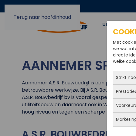
Terug naar hoofdinhoud
UIT EN OPBO
COOK
Met cookie
we wat inf
directe ide
AANNEMER SPRUN
welke cooki
Strikt no
Aannemer A.S.R. Bouwbedrijf is een professione
betrouwbare werkwijze. Bij A.S.R. Bouwbedrijf bv
Prestatie
Deze coo
A.S.R. Bouwbedrijf bv is vooral gespecialiseerd
actief e
utiliteitsbouw en daarnaast ook in WMO aanpass
Voorkeur
iets doe
Met dez
hoog niveau en tegen een scherpe prijs na.
Je kunt 
vandaan
maar da
Marketin
verbeter
Deze co
persoon
deze co
gegevens
A.S.R. BOUWBEDRIJF IS
Marketi