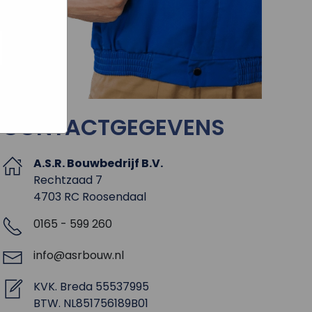
e hoe zij
ed
g). Er
code van
teeds
CONTACTGEGEVENS
A.S.R. Bouwbedrijf B.V.
Rechtzaad 7
4703 RC Roosendaal
0165 - 599 260
info@asrbouw.nl
KVK. Breda 55537995
BTW. NL851756189B01