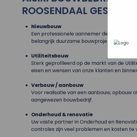
In het
P
heen te
ROOSENDAAL GESPECIALI
uw pers
werken 
wordt g
je brows
Nieuwbouw
adverten
Een professionele aannemer die met zijn 
belangrijk duurzame bouwprojecten aflever
Utiliteitsbouw
Sterk geprofileerd op de markt van de Util
eisen en wensen van onze klanten en binne
Verbouw / aanbouw
Voor realisatie van een aanbouw, opbouw of
aangewezen bouwbedrijf.
Onderhoud & renovatie
Uw vaste partner in Onderhoud en Renovat
controles zijn veel problemen en kosten te