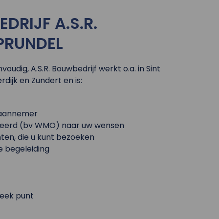
RIJF A.S.R.
PRUNDEL
udig, A.S.R. Bouwbedrijf werkt o.a. in Sint
dijk en Zundert en is:
d aannemer
iseerd (bv WMO) naar uw wensen
nten, die u kunt bezoeken
e begeleiding
reek punt