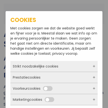
Terug naar hoofdinhoud
COOKIES
Met cookies zorgen we dat de website goed werkt
AANNEMER
en fijner voor je is. Meestal slaan we wat info op om
je ervaring persoonlijker te maken. Geen zorgen:
STEENBERGEN
het gaat niet om directe identificatie, maar om
handige instellingen en voorkeuren. Jij bepaalt zelf
welke cookies je toelaat; privacy voorop.
ASR BOUWBEDRIJF IS UW
AANNEMER IN STEENBERGEN
Strikt noodzakelijke cookies
EN OMGEVING
Prestatiecookies
Deze cookies zorgen ervoor dat de website
überhaupt werkt. Ze zijn dus altijd actief en
Aannemer A.S.R. Bouwbedrijf BV is een
Voorkeurcookies
kunnen niet worden uitgezet. Meestal worden
Met deze cookies zien we hoe vaak onze site
gerenommeerd aannemersbedrijf uit Roosendaal en
ze alleen geplaatst als jij iets doet, zoals
bezocht wordt, waar bezoekers vandaan
heeft al meer dan 25 jaar ervaring als bouwbedrijf in
inloggen, een formulier invullen of je
Marketingcookies
komen en welke pagina’s populair zijn. Zo
Deze cookies onthouden jouw voorkeuren.
Steenbergen en omgeving. Naast Steenbergen
privacyvoorkeuren opslaan. Je kunt je browser
kunnen we de website blijven verbeteren.
Bijvoorbeeld taalkeuze of ingevulde gegevens.