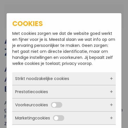
Terug naar hoofdinhoud
COOKIES
Met cookies zorgen we dat de website goed werkt
AANNEMER
en fijner voor je is. Meestal slaan we wat info op om
je ervaring persoonlijker te maken. Geen zorgen:
ZEVENBERGEN
het gaat niet om directe identificatie, maar om
handige instellingen en voorkeuren. Jij bepaalt zelf
welke cookies je toelaat; privacy voorop.
ASR BOUWBEDRIJF IS UW
AANNEMER IN ZEVENBERGEN
Strikt noodzakelijke cookies
EN OMGEVING
Prestatiecookies
Deze cookies zorgen ervoor dat de website
überhaupt werkt. Ze zijn dus altijd actief en
Aannemer A.S.R. Bouwbedrijf BV is een
Voorkeurcookies
kunnen niet worden uitgezet. Meestal worden
Met deze cookies zien we hoe vaak onze site
gerenommeerd aannemersbedrijf uit Roosendaal en
ze alleen geplaatst als jij iets doet, zoals
bezocht wordt, waar bezoekers vandaan
heeft al meer dan 15 jaar ervaring als bouwbedrijf in
inloggen, een formulier invullen of je
Marketingcookies
komen en welke pagina’s populair zijn. Zo
Deze cookies onthouden jouw voorkeuren.
Zevenbergen en omgeving. Naast Zevenbergen
privacyvoorkeuren opslaan. Je kunt je browser
kunnen we de website blijven verbeteren.
Bijvoorbeeld taalkeuze of ingevulde gegevens.