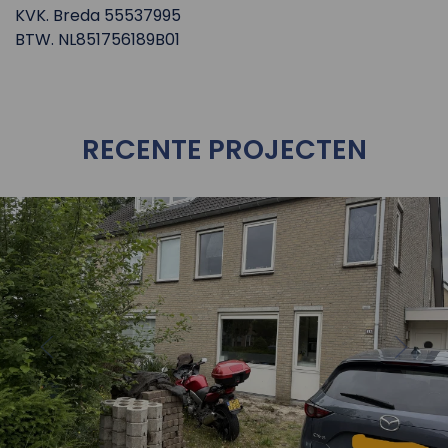
KVK. Breda 55537995
BTW. NL851756189B01
RECENTE PROJECTEN
oject
Bekijk 