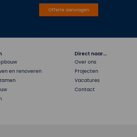
Offerte aanvragen
n
Direct naar...
 opbouw
Over ons
en en renoveren
Projecten
rzamen
Vacatures
ouw
Contact
n