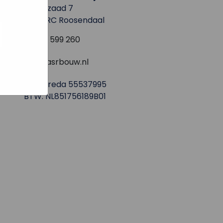
e hoe zij
Rechtzaad 7
ed
4703 RC Roosendaal
g). Er
code van
0165 - 599 260
teeds
info@asrbouw.nl
KVK. Breda 55537995
BTW. NL851756189B01