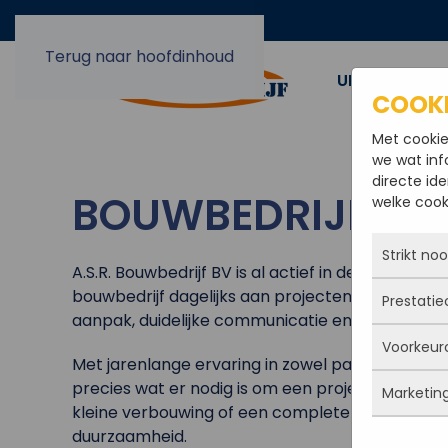
Terug naar hoofdinhoud
UIT EN OPBO
COOK
Met cookie
we wat inf
directe ide
BOUWBEDRIJF B
welke cooki
Strikt no
A.S.R. Bouwbedrijf BV is al actief in de bouwwer
bouwbedrijf dagelijks aan projecten in heel Zu
Prestatie
Deze coo
aanpak, duidelijke communicatie en vakwerk dat
actief e
Voorkeur
iets doe
Met dez
Met jarenlange ervaring in zowel particuliere al
Je kunt 
vandaan
precies wat er nodig is om een project efficiënt
maar da
Marketin
verbeter
Deze co
kleine verbouwing of een complete nieuwbouw, a
persoon
deze co
gegevens
duurzaamheid.
Marketi