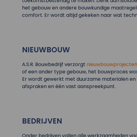
toekomstbestendig te maken. Denk aan isolati
het gebouw en andere bouwkundige maatregele
comfort. Er wordt altijd gekeken naar wat techni
NIEUWBOUW
A.S.R. Bouwbedrijf verzorgt
nieuwbouwprojecte
of een ander type gebouw, het bouwproces word
Er wordt gewerkt met duurzame materialen en v
afspraken en één vast aanspreekpunt.
BEDRIJVEN
Onder bedrijven vallen alle werkzaamheden voor