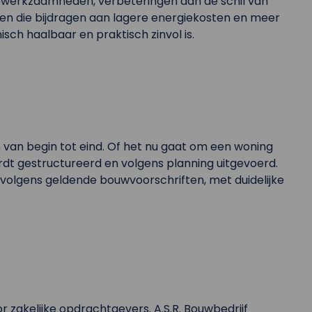
ewerkzaamheden, verbeteringen aan de schil van
n die bijdragen aan lagere energiekosten en meer
sch haalbaar en praktisch zinvol is.
n
van begin tot eind. Of het nu gaat om een woning
t gestructureerd en volgens planning uitgevoerd.
olgens geldende bouwvoorschriften, met duidelijke
 zakelijke opdrachtgevers. A.S.R. Bouwbedrijf