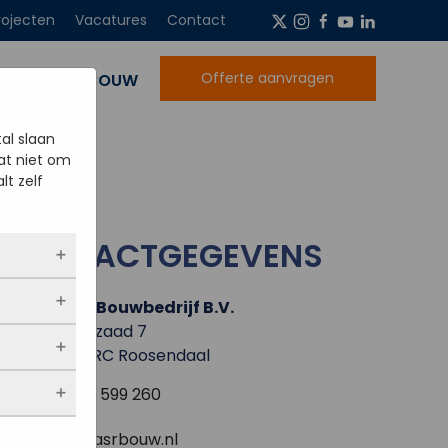
rojecten
Vacatures
Contact
Offerte aanvragen
NIEUWBOUW
al slaan
at niet om
lt zelf
CONTACTGEGEVENS
A.S.R. Bouwbedrijf B.V.
ltijd
 als jij
Rechtzaad 7
opslaan.
4703 RC Roosendaal
ekers
chuwt,
 blijven
een
0165 - 599 260
. Als je
evulde
stieken.
 vindt.
info@asrbouw.nl
bsites