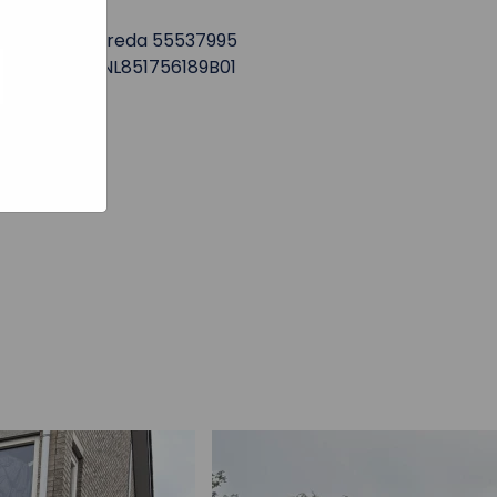
e hoe zij
ed
KVK. Breda 55537995
g). Er
BTW. NL851756189B01
code van
teeds