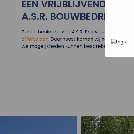
EEN VRIJBLIJVENDE OF
In het
P
heen te
uw pers
werken 
A.S.R. BOUWBEDRIJF BV
wordt g
je brows
adverten
Bent u benieuwd wat A.S.R. Bouwbedrijf BV voo
offerte aan.
Daarnaast komen wij natuurlijk graa
we mogelijkheden kunnen bespreken.