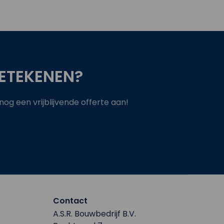
ETEKENEN?
g een vrijblijvende offerte aan!
Contact
A.S.R. Bouwbedrijf B.V.