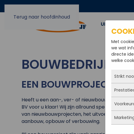
Terug naar hoofdinhoud
UIT EN OPBO
COOK
Met cookie
we wat inf
directe ide
BOUWBEDRIJF SC
welke cooki
Strikt no
EEN BOUWPROJECT IN S
Prestatie
Deze coo
actief e
Heeft u een aan-, ver- of nieuwbouw project in 
Voorkeur
iets doe
Met dez
BV voor u klaar! Wij zijn allround specialisten i
Je kunt 
vandaan
van nieuwbouwprojecten, het uitvoeren van utili
maar da
Marketin
verbeter
Deze co
aanbouw, opbouw of verbouwing.
persoon
deze co
gegevens
Marketi