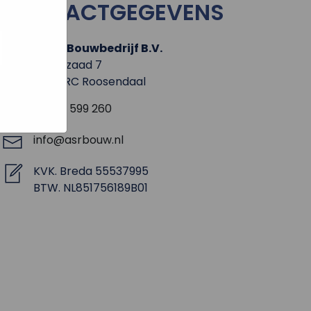
CONTACTGEGEVENS
e hoe zij
ed
g). Er
code van
A.S.R. Bouwbedrijf B.V.
teeds
Rechtzaad 7
4703 RC Roosendaal
0165 - 599 260
info@asrbouw.nl
KVK. Breda 55537995
BTW. NL851756189B01