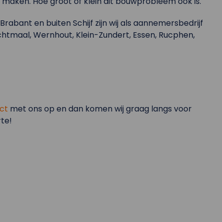
 maken. Hoe groot of klein dit bouwprobleem ook is.
Brabant en buiten Schijf zijn wij als aannemersbedrijf
htmaal, Wernhout, Klein-Zundert, Essen, Rucphen,
ct
met ons op en dan komen wij graag langs voor
te!