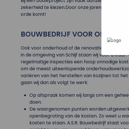
Bij een bouwproject zijn vaak aanzienlijke bedr
In het
P
heen te
zekerheid te kiezen.Door onze jarenlange ervar
uw pers
werken 
orde komt!
wordt g
je brows
adverten
BOUWBEDRIJF VOOR ONDERHOU
Ook voor onderhoud of de renovatie van woninge
in de omgeving van Schijf staan wij voor u klaa
regelmatige inspecties een hoop onnodige kost
om de meest uiteenlopende onderhoudswerkzaam
variëren van het herstellen van kozijnen tot het 
gaan wij dan als volgt te werk:
Op afspraak komen wij langs om een gehe
doen.
De waargenomen punten worden uitgewerkt i
openbegroting van de kosten. Zo weet u wa
kosten te staan. A.S.R. Bouwbedrijf staat vo