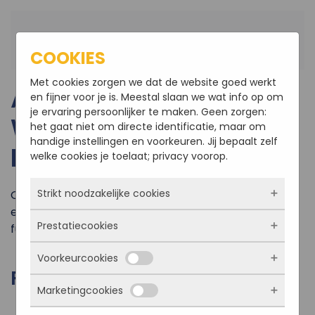
Terug naar hoofdinhoud
COOKIES
Met cookies zorgen we dat de website goed werkt
AANBOUW ERKER
en fijner voor je is. Meestal slaan we wat info op om
je ervaring persoonlijker te maken. Geen zorgen:
WONING IN
het gaat niet om directe identificatie, maar om
handige instellingen en voorkeuren. Jij bepaalt zelf
ROOSENDAAL
welke cookies je toelaat; privacy voorop.
Strikt noodzakelijke cookies
Onlangs zijn we gestart met het plaatsen van een
erker aan een woning in Roosendaal. Inmiddels is de
Prestatiecookies
fundering gelegd en de vloer gestort.
Deze cookies zorgen ervoor dat de website
überhaupt werkt. Ze zijn dus altijd actief en
Voorkeurcookies
kunnen niet worden uitgezet. Meestal worden
Met deze cookies zien we hoe vaak onze site
FOTO'S VAN HET PROJECT
ze alleen geplaatst als jij iets doet, zoals
bezocht wordt, waar bezoekers vandaan
inloggen, een formulier invullen of je
Marketingcookies
komen en welke pagina’s populair zijn. Zo
Deze cookies onthouden jouw voorkeuren.
privacyvoorkeuren opslaan. Je kunt je browser
kunnen we de website blijven verbeteren.
Bijvoorbeeld taalkeuze of ingevulde gegevens.