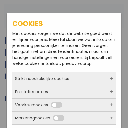
Terug naar hoofdinhoud
COOKIES
Met cookies zorgen we dat de website goed werkt
BINNEN EN
en fijner voor je is. Meestal slaan we wat info op om
je ervaring persoonlijker te maken. Geen zorgen:
BUITENVERBOUWING
het gaat niet om directe identificatie, maar om
handige instellingen en voorkeuren. Jij bepaalt zelf
FASTLANE EXCLUSIVE
welke cookies je toelaat; privacy voorop.
CARS TE RUCPHEN
Strikt noodzakelijke cookies
Prestatiecookies
Deze cookies zorgen ervoor dat de website
FOTO'S VAN HET PROJECT
überhaupt werkt. Ze zijn dus altijd actief en
Voorkeurcookies
kunnen niet worden uitgezet. Meestal worden
Met deze cookies zien we hoe vaak onze site
ze alleen geplaatst als jij iets doet, zoals
bezocht wordt, waar bezoekers vandaan
inloggen, een formulier invullen of je
Marketingcookies
komen en welke pagina’s populair zijn. Zo
Deze cookies onthouden jouw voorkeuren.
privacyvoorkeuren opslaan. Je kunt je browser
kunnen we de website blijven verbeteren.
Bijvoorbeeld taalkeuze of ingevulde gegevens.