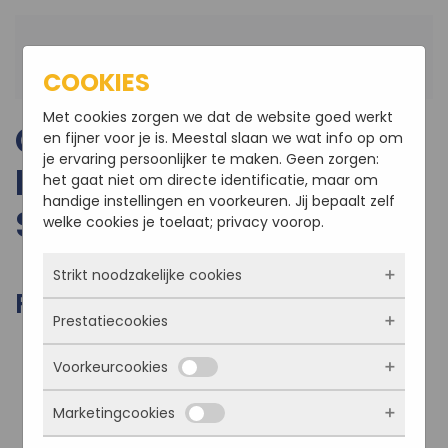
Terug naar hoofdinhoud
COOKIES
Met cookies zorgen we dat de website goed werkt
COMPLETE PREFAB
en fijner voor je is. Meestal slaan we wat info op om
je ervaring persoonlijker te maken. Geen zorgen:
KAPRENOVATIE TE
het gaat niet om directe identificatie, maar om
handige instellingen en voorkeuren. Jij bepaalt zelf
STEENBERGEN
welke cookies je toelaat; privacy voorop.
Strikt noodzakelijke cookies
FOTO'S VAN HET PROJECT
Prestatiecookies
Deze cookies zorgen ervoor dat de website
überhaupt werkt. Ze zijn dus altijd actief en
Voorkeurcookies
kunnen niet worden uitgezet. Meestal worden
Met deze cookies zien we hoe vaak onze site
ze alleen geplaatst als jij iets doet, zoals
bezocht wordt, waar bezoekers vandaan
inloggen, een formulier invullen of je
Marketingcookies
komen en welke pagina’s populair zijn. Zo
Deze cookies onthouden jouw voorkeuren.
privacyvoorkeuren opslaan. Je kunt je browser
kunnen we de website blijven verbeteren.
Bijvoorbeeld taalkeuze of ingevulde gegevens.