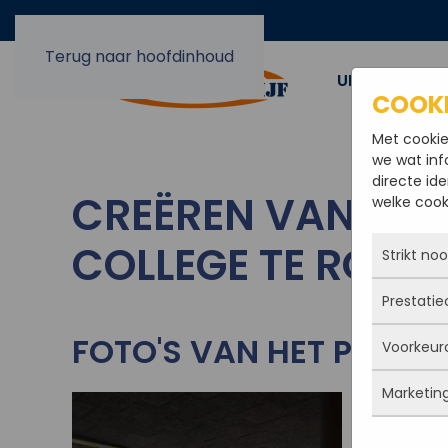
Terug naar hoofdinhoud
UIT EN OPBO
COOK
Met cookie
we wat inf
directe ide
CREËREN VAN EXT
welke cooki
COLLEGE TE ROOS
Strikt no
Prestatie
Deze coo
actief e
FOTO'S VAN HET PROJE
Voorkeur
iets doe
Met dez
Je kunt 
vandaan
maar da
Marketin
verbeter
Deze co
persoon
deze co
gegevens
Marketi