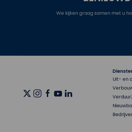
We kijken graag samen met u hoe
Dienste
Uit- en
Verbouw
Verduu
Nieuwb
Bedrijve