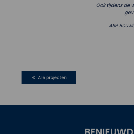
Ook tijdens de 
geva
ASR Bouwb
Alle projecten
BENIEUWD