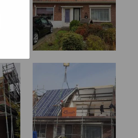
e hoe zij
ed
g). Er
code van
teeds