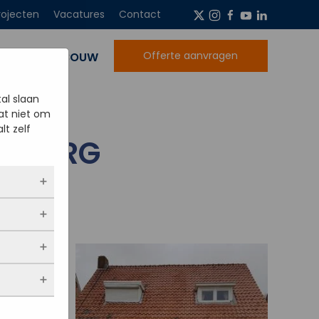
rojecten
Vacatures
Contact
Offerte aanvragen
NIEUWBOUW
al slaan
at niet om
lt zelf
ELBERG
ltijd
 als jij
opslaan.
ekers
chuwt,
 blijven
een
. Als je
evulde
stieken.
 vindt.
bsites