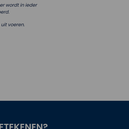
r wordt in ieder
erd.
it voeren.
ETEKENEN?