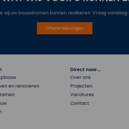
 wij uw bouwdromen kunnen realiseren. Vraag vandaag no
Offerte aanvragen
n
Direct naar...
 opbouw
Over ons
en en renoveren
Projecten
rzamen
Vacatures
ouw
Contact
n