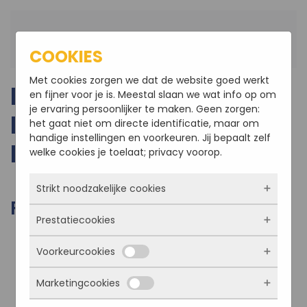
Terug naar hoofdinhoud
COOKIES
Met cookies zorgen we dat de website goed werkt
NIEUWBOUW PREFAB
en fijner voor je is. Meestal slaan we wat info op om
je ervaring persoonlijker te maken. Geen zorgen:
BUNGALOW TE
het gaat niet om directe identificatie, maar om
handige instellingen en voorkeuren. Jij bepaalt zelf
ROOSENDAAL
welke cookies je toelaat; privacy voorop.
Strikt noodzakelijke cookies
FOTO'S VAN HET PROJECT
Prestatiecookies
Deze cookies zorgen ervoor dat de website
überhaupt werkt. Ze zijn dus altijd actief en
Voorkeurcookies
kunnen niet worden uitgezet. Meestal worden
Met deze cookies zien we hoe vaak onze site
ze alleen geplaatst als jij iets doet, zoals
bezocht wordt, waar bezoekers vandaan
inloggen, een formulier invullen of je
Marketingcookies
komen en welke pagina’s populair zijn. Zo
Deze cookies onthouden jouw voorkeuren.
privacyvoorkeuren opslaan. Je kunt je browser
kunnen we de website blijven verbeteren.
Bijvoorbeeld taalkeuze of ingevulde gegevens.