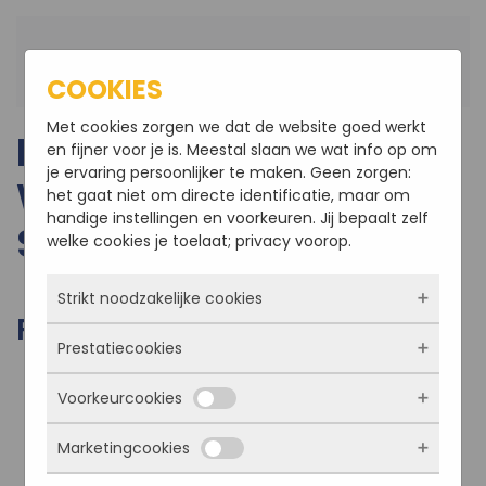
Terug naar hoofdinhoud
COOKIES
Met cookies zorgen we dat de website goed werkt
NIEUWBOUW
en fijner voor je is. Meestal slaan we wat info op om
je ervaring persoonlijker te maken. Geen zorgen:
WONINGEN IN
het gaat niet om directe identificatie, maar om
handige instellingen en voorkeuren. Jij bepaalt zelf
STEENBERGEN
welke cookies je toelaat; privacy voorop.
Strikt noodzakelijke cookies
FOTO'S VAN HET PROJECT
Prestatiecookies
Deze cookies zorgen ervoor dat de website
überhaupt werkt. Ze zijn dus altijd actief en
Voorkeurcookies
kunnen niet worden uitgezet. Meestal worden
Met deze cookies zien we hoe vaak onze site
ze alleen geplaatst als jij iets doet, zoals
bezocht wordt, waar bezoekers vandaan
inloggen, een formulier invullen of je
Marketingcookies
komen en welke pagina’s populair zijn. Zo
Deze cookies onthouden jouw voorkeuren.
privacyvoorkeuren opslaan. Je kunt je browser
kunnen we de website blijven verbeteren.
Bijvoorbeeld taalkeuze of ingevulde gegevens.