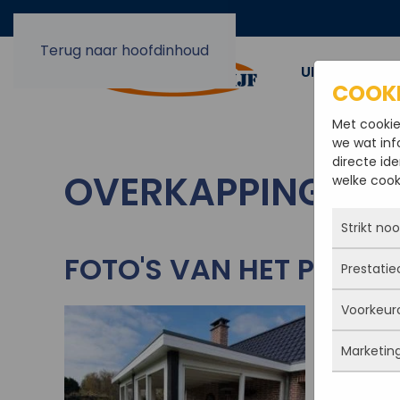
Terug naar hoofdinhoud
UIT EN OPBO
COOK
Met cookie
we wat inf
directe ide
OVERKAPPING DI
welke cooki
Strikt no
FOTO'S VAN HET PROJE
Prestatie
Deze coo
actief e
Voorkeur
iets doe
Met dez
Je kunt 
vandaan
maar da
Marketin
verbeter
Deze co
persoon
deze co
gegevens
Marketi