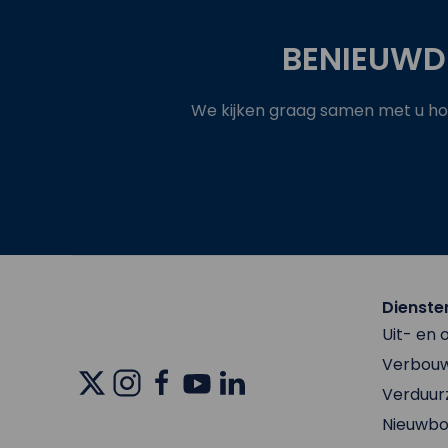
BENIEUWD
We kijken graag samen met u hoe
Dienste
Uit- en
Verbouw
Verduu
Nieuwb