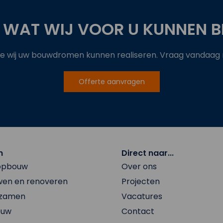
 WAT WIJ VOOR U KUNNEN B
 wij uw bouwdromen kunnen realiseren. Vraag vandaag no
Offerte aanvragen
n
Direct naar...
 opbouw
Over ons
en en renoveren
Projecten
rzamen
Vacatures
ouw
Contact