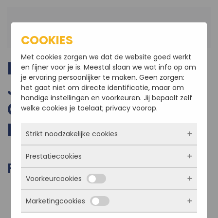
Terug naar hoofdinhoud
COOKIES
Met cookies zorgen we dat de website goed werkt
REALISEREN AULA BIJ
en fijner voor je is. Meestal slaan we wat info op om
je ervaring persoonlijker te maken. Geen zorgen:
JAN TINBERGEN
het gaat niet om directe identificatie, maar om
handige instellingen en voorkeuren. Jij bepaalt zelf
COLLEGE TE
welke cookies je toelaat; privacy voorop.
ROOSENDAAL
Strikt noodzakelijke cookies
Prestatiecookies
Deze cookies zorgen ervoor dat de website
FOTO'S VAN HET PROJECT
überhaupt werkt. Ze zijn dus altijd actief en
Voorkeurcookies
kunnen niet worden uitgezet. Meestal worden
Met deze cookies zien we hoe vaak onze site
ze alleen geplaatst als jij iets doet, zoals
bezocht wordt, waar bezoekers vandaan
inloggen, een formulier invullen of je
Marketingcookies
komen en welke pagina’s populair zijn. Zo
Deze cookies onthouden jouw voorkeuren.
privacyvoorkeuren opslaan. Je kunt je browser
kunnen we de website blijven verbeteren.
Bijvoorbeeld taalkeuze of ingevulde gegevens.