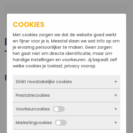
Terug naar hoofdinhoud
COOKIES
Met cookies zorgen we dat de website goed werkt
RENOVATIE WOONHUIS
en fijner voor je is. Meestal slaan we wat info op om
je ervaring persoonlijker te maken. Geen zorgen:
TE ZEGGE
het gaat niet om directe identificatie, maar om
handige instellingen en voorkeuren. Jij bepaalt zelf
welke cookies je toelaat; privacy voorop.
FOTO'S VAN HET PROJECT
Strikt noodzakelijke cookies
Prestatiecookies
Deze cookies zorgen ervoor dat de website
überhaupt werkt. Ze zijn dus altijd actief en
Voorkeurcookies
kunnen niet worden uitgezet. Meestal worden
Met deze cookies zien we hoe vaak onze site
ze alleen geplaatst als jij iets doet, zoals
bezocht wordt, waar bezoekers vandaan
inloggen, een formulier invullen of je
Marketingcookies
komen en welke pagina’s populair zijn. Zo
Deze cookies onthouden jouw voorkeuren.
privacyvoorkeuren opslaan. Je kunt je browser
kunnen we de website blijven verbeteren.
Bijvoorbeeld taalkeuze of ingevulde gegevens.