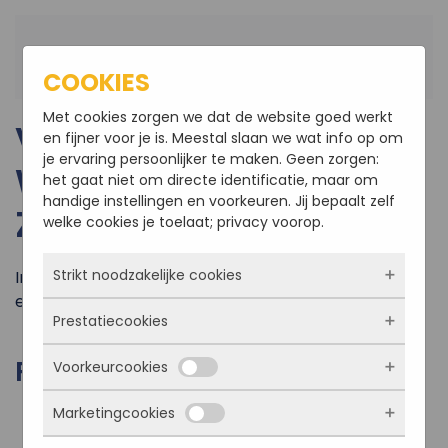
Terug naar hoofdinhoud
COOKIES
Met cookies zorgen we dat de website goed werkt
VERBOUWING AAN EEN
en fijner voor je is. Meestal slaan we wat info op om
je ervaring persoonlijker te maken. Geen zorgen:
WONING BERGEN OP
het gaat niet om directe identificatie, maar om
handige instellingen en voorkeuren. Jij bepaalt zelf
ZOOM
welke cookies je toelaat; privacy voorop.
Strikt noodzakelijke cookies
In Bergen op Zoom hebben we een verbouwing aan
een woning gerealiseerd.
Prestatiecookies
Deze cookies zorgen ervoor dat de website
überhaupt werkt. Ze zijn dus altijd actief en
FOTO'S VAN HET PROJECT
Voorkeurcookies
kunnen niet worden uitgezet. Meestal worden
Met deze cookies zien we hoe vaak onze site
ze alleen geplaatst als jij iets doet, zoals
bezocht wordt, waar bezoekers vandaan
inloggen, een formulier invullen of je
Marketingcookies
komen en welke pagina’s populair zijn. Zo
Deze cookies onthouden jouw voorkeuren.
privacyvoorkeuren opslaan. Je kunt je browser
kunnen we de website blijven verbeteren.
Bijvoorbeeld taalkeuze of ingevulde gegevens.