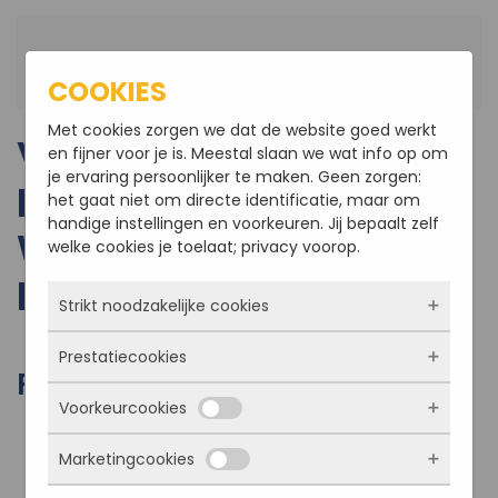
Terug naar hoofdinhoud
COOKIES
Met cookies zorgen we dat de website goed werkt
VERBOUWING EN
en fijner voor je is. Meestal slaan we wat info op om
je ervaring persoonlijker te maken. Geen zorgen:
PLAATSEN DAKKAPEL
het gaat niet om directe identificatie, maar om
handige instellingen en voorkeuren. Jij bepaalt zelf
WOONBOERDERIJ TE
welke cookies je toelaat; privacy voorop.
KRUISLAND
Strikt noodzakelijke cookies
Prestatiecookies
Deze cookies zorgen ervoor dat de website
FOTO'S VAN HET PROJECT
überhaupt werkt. Ze zijn dus altijd actief en
Voorkeurcookies
kunnen niet worden uitgezet. Meestal worden
Met deze cookies zien we hoe vaak onze site
ze alleen geplaatst als jij iets doet, zoals
bezocht wordt, waar bezoekers vandaan
inloggen, een formulier invullen of je
Marketingcookies
komen en welke pagina’s populair zijn. Zo
Deze cookies onthouden jouw voorkeuren.
privacyvoorkeuren opslaan. Je kunt je browser
kunnen we de website blijven verbeteren.
Bijvoorbeeld taalkeuze of ingevulde gegevens.