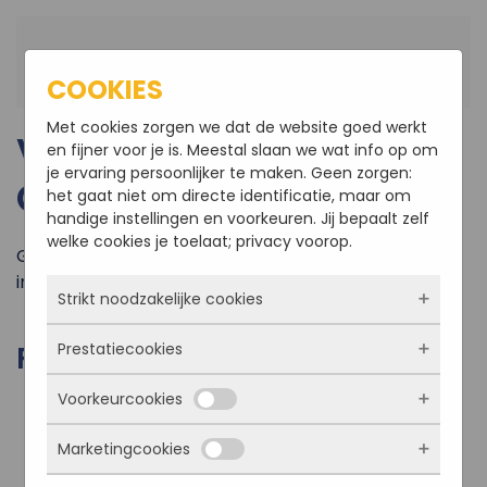
Terug naar hoofdinhoud
COOKIES
Met cookies zorgen we dat de website goed werkt
VERBOUWING WONING
en fijner voor je is. Meestal slaan we wat info op om
je ervaring persoonlijker te maken. Geen zorgen:
OUD-GASTEL
het gaat niet om directe identificatie, maar om
handige instellingen en voorkeuren. Jij bepaalt zelf
welke cookies je toelaat; privacy voorop.
Gestart met een mooie verbouwing aan een woning
in Oud-Gastel.
Strikt noodzakelijke cookies
FOTO'S VAN HET PROJECT
Prestatiecookies
Deze cookies zorgen ervoor dat de website
überhaupt werkt. Ze zijn dus altijd actief en
Voorkeurcookies
kunnen niet worden uitgezet. Meestal worden
Met deze cookies zien we hoe vaak onze site
ze alleen geplaatst als jij iets doet, zoals
bezocht wordt, waar bezoekers vandaan
inloggen, een formulier invullen of je
Marketingcookies
komen en welke pagina’s populair zijn. Zo
Deze cookies onthouden jouw voorkeuren.
privacyvoorkeuren opslaan. Je kunt je browser
kunnen we de website blijven verbeteren.
Bijvoorbeeld taalkeuze of ingevulde gegevens.