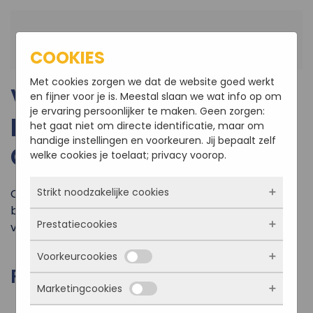
Terug naar hoofdinhoud
COOKIES
Met cookies zorgen we dat de website goed werkt
VERVANGING HOUTEN
en fijner voor je is. Meestal slaan we wat info op om
je ervaring persoonlijker te maken. Geen zorgen:
BALKLAAG BEGANE
het gaat niet om directe identificatie, maar om
handige instellingen en voorkeuren. Jij bepaalt zelf
GROND
welke cookies je toelaat; privacy voorop.
Strikt noodzakelijke cookies
Onlangs hebben we in een woning een houten
balklaag vervangen. En de begane grond vloer
Prestatiecookies
vervangen voor een reno concretovloer.
Deze cookies zorgen ervoor dat de website
überhaupt werkt. Ze zijn dus altijd actief en
Voorkeurcookies
kunnen niet worden uitgezet. Meestal worden
Met deze cookies zien we hoe vaak onze site
FOTO'S VAN HET PROJECT
ze alleen geplaatst als jij iets doet, zoals
bezocht wordt, waar bezoekers vandaan
inloggen, een formulier invullen of je
Marketingcookies
komen en welke pagina’s populair zijn. Zo
Deze cookies onthouden jouw voorkeuren.
privacyvoorkeuren opslaan. Je kunt je browser
kunnen we de website blijven verbeteren.
Bijvoorbeeld taalkeuze of ingevulde gegevens.